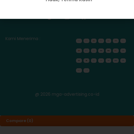
IKUTI KAMI
Kami Menerima :
@ 2026 mga-advertising.co-id
Compare
(0)