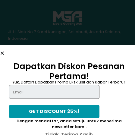
Jl. H. Sidik No.7 Karet Kuningan, Setiabudi, Jakarta Selatan,
Indonesia
: mediagudangacc@gmail.com
: +62 895-3854-94165
BANTUAN
Dapatkan Diskon Pesanan
Pengiriman & Pengembalian
Pertama!
Kebijakan Garansi
DAPATKAN DISKON 25%
Kebijakan Pembayaran
Yuk, Daftar! Dapatkan Promo Eksklusif dan Kabar Terbaru!
Kebijakan Privasi
Lacak Pesanan
TENTANG MGA
Tentang Kami
Hubungi Kami
Syarat & Ketentuan
Dengan mendaftar, anda setuju untuk menerima
PROGRAM
Promo
newsletter kami.
Tidak, Terima Kasih