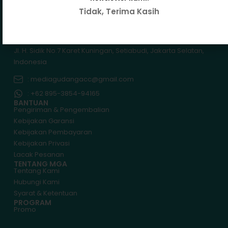
Tidak, Terima Kasih
Jl. H. Sidik No.7 Karet Kuningan, Setiabudi, Jakarta Selatan,
Indonesia
: mediagudangacc@gmail.com
: +62 895-3854-94165
BANTUAN
Pengiriman & Pengembalian
Kebijakan Garansi
Kebijakan Pembayaran
Kebijakan Privasi
Lacak Pesanan
TENTANG MGA
Tentang Kami
Hubungi Kami
Syarat & Ketentuan
PROGRAM
Promo