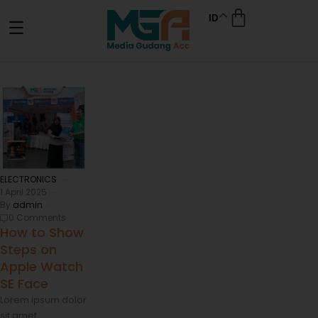
ID
ELECTRONICS
1 April 2025
By
admin
0 Comments
How to Show
Steps on
Apple Watch
SE Face
Lorem ipsum dolor
sit amet,