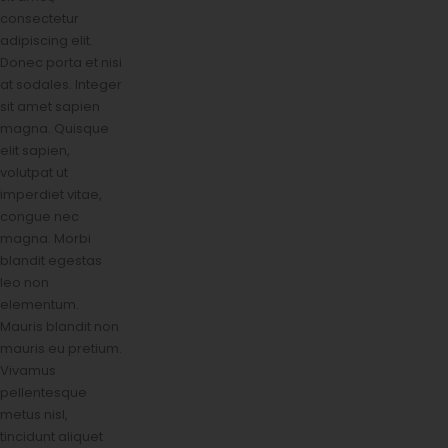
consectetur
adipiscing elit.
Donec porta et nisi
at sodales. Integer
sit amet sapien
magna. Quisque
elit sapien,
volutpat ut
imperdiet vitae,
congue nec
magna. Morbi
blandit egestas
leo non
elementum.
Mauris blandit non
mauris eu pretium.
Vivamus
pellentesque
metus nisl,
tincidunt aliquet