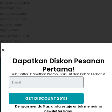
magna volutpat a.
Proin tempor
metus vulputate,
vestibulum urna
eget, tempus
turpis. Nam
suscipit tortor sed
elit aliquam
dignissim. In
rutrum lacus id
auctor feugiat.
Dapatkan Diskon Pesanan
Nam pretium
Pertama!
DAPATKAN DISKON 25%
lacinia magna, sit
amet rhoncus
Yuk, Daftar! Dapatkan Promo Eksklusif dan Kabar Terbaru!
massa imperdiet
a. Ut viverra libero
laoreet faucibus
hendrerit.
READ MORE
Dengan mendaftar, anda setuju untuk menerima
newsletter kami.