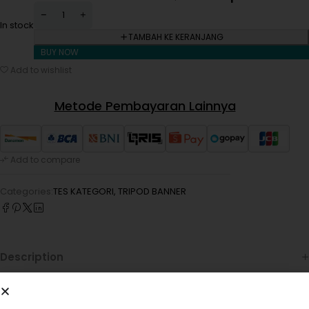
In stock
TAMBAH KE KERANJANG
BUY NOW
Add to wishlist
Metode Pembayaran Lainnya
Add to compare
Categories:
TES KATEGORI
,
TRIPOD BANNER
Description
Reviews