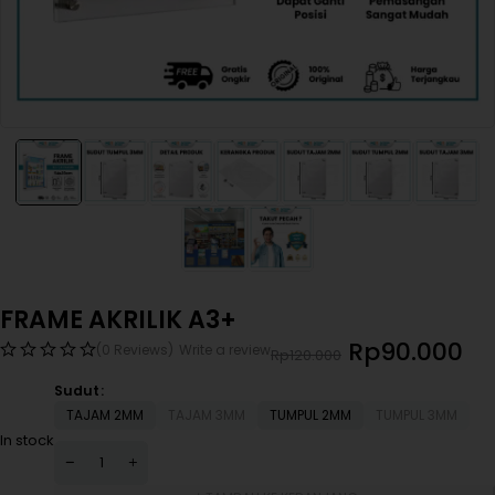
FRAME AKRILIK A3+
Rp
90.000
(0 Reviews)
Write a review
Rp
120.000
Sudut
TAJAM 2MM
TAJAM 3MM
TUMPUL 2MM
TUMPUL 3MM
In stock