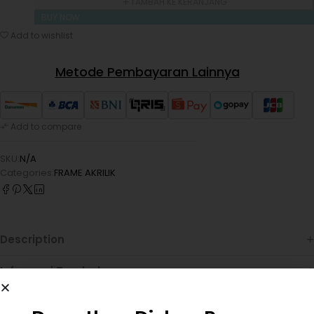
TAMBAH KE KERANJANG
BUY NOW
Add to wishlist
Metode Pembayaran Lainnya
Add to compare
SKU:
N/A
Categories:
FRAME AKRILIK
Description
Informasi Tambahan
Reviews