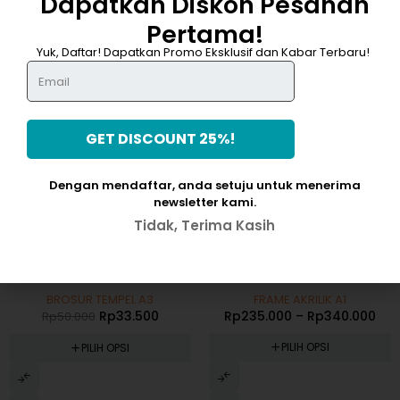
Dapatkan Diskon Pesanan
Pertama!
DAPATKAN DISKON 25%
Yuk, Daftar! Dapatkan Promo Eksklusif dan Kabar Terbaru!
Dengan mendaftar, anda setuju untuk menerima
newsletter kami.
Tidak, Terima Kasih
-33%
-41%
BROSUR TEMPEL A3
FRAME AKRILIK A1
Rp
33.500
Rp
235.000
–
Rp
340.000
Rp
50.000
PILIH OPSI
PILIH OPSI