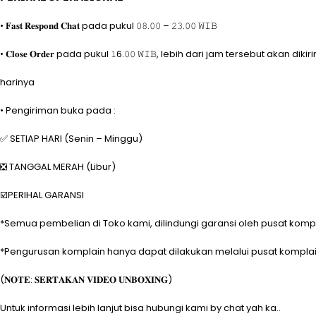
• 𝐅𝐚𝐬𝐭 𝐑𝐞𝐬𝐩𝐨𝐧𝐝 𝐂𝐡𝐚𝐭 pada pukul 𝟶𝟾.𝟶𝟶 – 𝟸𝟹.𝟶𝟶 𝚆𝙸𝙱
• 𝐂𝐥𝐨𝐬𝐞 𝐎𝐫𝐝𝐞𝐫 pada pukul 𝟷6.𝟶𝟶 𝚆𝙸𝙱, lebih dari jam tersebut akan 
harinya
• Pengiriman buka pada :
✅ SETIAP HARI (Senin – Minggu)
❎ TANGGAL MERAH (Libur)
☑️PERIHAL GARANSI
*Semua pembelian di Toko kami, dilindungi garansi oleh pusat kompla
*Pengurusan komplain hanya dapat dilakukan melalui pusat komplai
(𝐍𝐎𝐓𝐄: 𝐒𝐄𝐑𝐓𝐀𝐊𝐀𝐍 𝐕𝐈𝐃𝐄𝐎 𝐔𝐍𝐁𝐎𝐗𝐈𝐍𝐆)
Untuk informasi lebih lanjut bisa hubungi kami by chat yah ka..