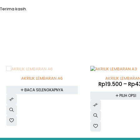
Terima kasih.
SOLD OUT
-72%
AKRILIK LEMBARAN A6
AKRILIK LEMBARA
Rp
19.500
–
Rp
4
BACA SELENGKAPNYA
PILIH OPSI