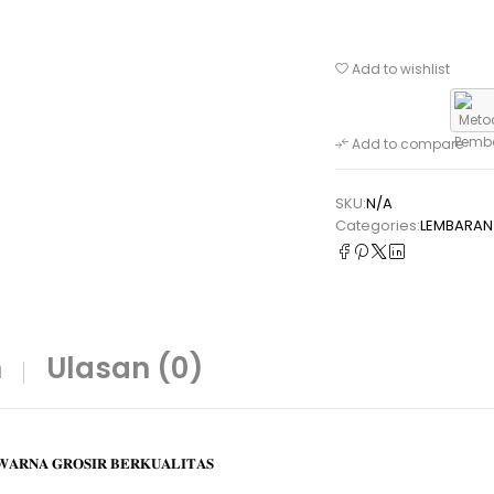
Add to wishlist
Add to compare
SKU:
N/A
Categories:
LEMBARAN 
n
Ulasan (0)
𝐖𝐀𝐑𝐍𝐀 𝐆𝐑𝐎𝐒𝐈𝐑 𝐁𝐄𝐑𝐊𝐔𝐀𝐋𝐈𝐓𝐀𝐒