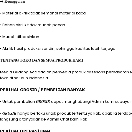
➡️ 𝐊𝐞𝐮𝐧𝐠𝐠𝐮𝐥𝐚𝐧:
• Material akrilik tidak semahal material kaca
• Bahan akrilik tidak mudah pecah
• Mudah dibersihkan
• Akrilik hasil produksi sendiri, sehingga kualitas lebih terjaga
𝐓𝐄𝐍𝐓𝐀𝐍𝐆 𝐓𝐎𝐊𝐎 𝐃𝐀𝐍 𝐒𝐄𝐌𝐔𝐀 𝐏𝐑𝐎𝐃𝐔𝐊 𝐊𝐀𝐌𝐈
Media Gudang Acc adalah penyedia produk aksesoris pemasaran No.1
toko di seluruh Indonesia.
𝗣𝗘𝗥𝗜𝗛𝗔𝗟 𝗚𝗥𝗢𝗦𝗜𝗥 / 𝗣𝗘𝗠𝗕𝗘𝗟𝗜𝗔𝗡 𝗕𝗔𝗡𝗬𝗔𝗞
• Untuk pembelian 𝑮𝑹𝑶𝑺𝑰𝑹 dapat menghubungi Admin kami supay
• 𝑮𝑹𝑶𝑺𝑰𝑹 hanya berlaku untuk produk tertentu ya kak, apabila t
langsung ditanyakan ke Admin Chat kami kak
𝗣𝗘𝗥𝗜𝗛𝗔𝗟 𝗢𝗣𝗘𝗥𝗔𝗦𝗜𝗢𝗡𝗔𝗟