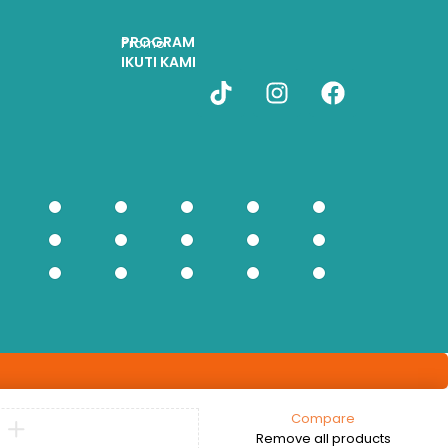
PROGRAM
Promo
IKUTI KAMI
Compare
Remove all products