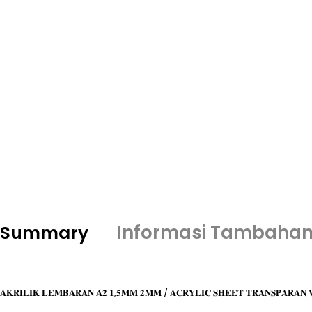
Informasi Tambaha
𝐀𝐊𝐑𝐈𝐋𝐈𝐊 𝐋𝐄𝐌𝐁𝐀𝐑𝐀𝐍 𝐀𝟐 𝟏,𝟓𝐌𝐌 𝟐𝐌𝐌 / 𝐀𝐂𝐑𝐘𝐋𝐈𝐂 𝐒𝐇𝐄𝐄𝐓 𝐓𝐑𝐀𝐍𝐒𝐏𝐀𝐑𝐀𝐍 