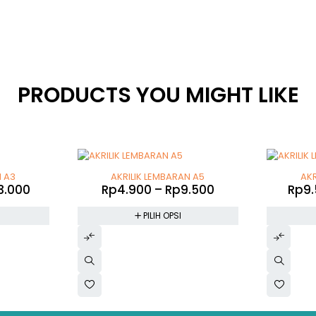
-67%
-68%
N A3
AKRILIK LEMBARAN A5
AKR
3.000
Rp
4.900
–
Rp
9.500
Rp
9
PILIH OPSI