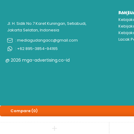
BANTU
Pengir
Kebijak
Jl. H. Sidik No.7 Karet Kuningan, Setiabudi,
Kebija
Jakarta Selatan, Indonesia
Kebijak
Lacak 
: mediagudangacc@gmail.com
: +62 895-3854-94165
@ 2026 mga-advertising.co-id
Compare
(0)