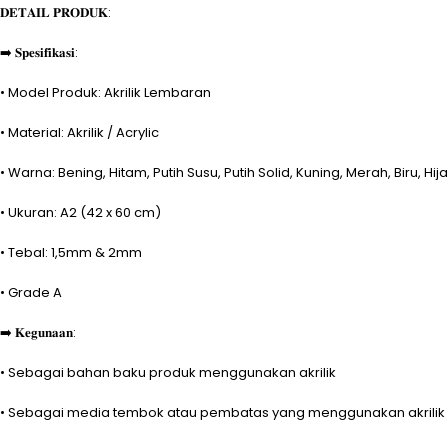
𝐃𝐄𝐓𝐀𝐈𝐋 𝐏𝐑𝐎𝐃𝐔𝐊:
➡️ 𝐒𝐩𝐞𝐬𝐢𝐟𝐢𝐤𝐚𝐬𝐢:
• Model Produk: Akrilik Lembaran
• Material: Akrilik / Acrylic
• Warna: Bening, Hitam, Putih Susu, Putih Solid, Kuning, Merah, Biru, Hi
• Ukuran: A2 (42 x 60 cm)
• Tebal: 1,5mm & 2mm
• Grade A
➡️ 𝐊𝐞𝐠𝐮𝐧𝐚𝐚𝐧:
• Sebagai bahan baku produk menggunakan akrilik
• Sebagai media tembok atau pembatas yang menggunakan akrilik