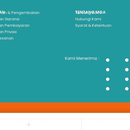
AN
TENTANG MGA
iman & Pengembalian
Tentang Kami
an Garansi
Hubungi Kami
kan Pembayaran
Syarat & Ketentuan
an Privasi
Pesanan
Kami Menerima :