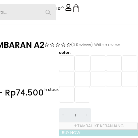
ID
EMBARAN A2
(0 Reviews)
Write a review
color
In stock
–
Rp
74.500
TAMBAH KE KERANJANG
BUY NOW