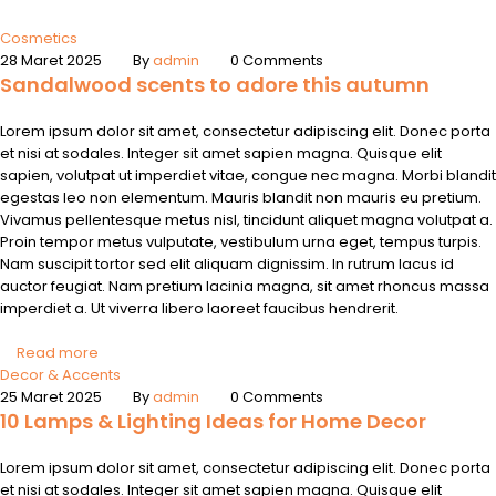
Cosmetics
28 Maret 2025
By
admin
0 Comments
Sandalwood scents to adore this autumn
Lorem ipsum dolor sit amet, consectetur adipiscing elit. Donec porta
et nisi at sodales. Integer sit amet sapien magna. Quisque elit
sapien, volutpat ut imperdiet vitae, congue nec magna. Morbi blandit
egestas leo non elementum. Mauris blandit non mauris eu pretium.
Vivamus pellentesque metus nisl, tincidunt aliquet magna volutpat a.
Proin tempor metus vulputate, vestibulum urna eget, tempus turpis.
Nam suscipit tortor sed elit aliquam dignissim. In rutrum lacus id
auctor feugiat. Nam pretium lacinia magna, sit amet rhoncus massa
imperdiet a. Ut viverra libero laoreet faucibus hendrerit.
Read more
Decor & Accents
25 Maret 2025
By
admin
0 Comments
10 Lamps & Lighting Ideas for Home Decor
Lorem ipsum dolor sit amet, consectetur adipiscing elit. Donec porta
et nisi at sodales. Integer sit amet sapien magna. Quisque elit