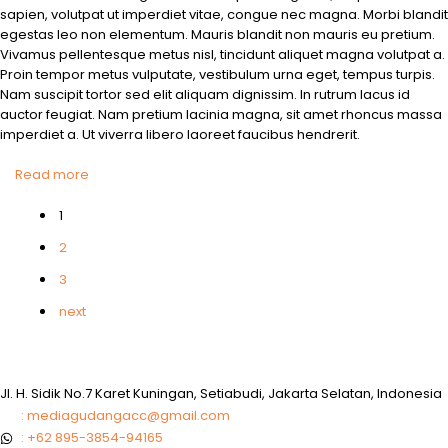
sapien, volutpat ut imperdiet vitae, congue nec magna. Morbi blandit
egestas leo non elementum. Mauris blandit non mauris eu pretium.
Vivamus pellentesque metus nisl, tincidunt aliquet magna volutpat a.
Proin tempor metus vulputate, vestibulum urna eget, tempus turpis.
Nam suscipit tortor sed elit aliquam dignissim. In rutrum lacus id
auctor feugiat. Nam pretium lacinia magna, sit amet rhoncus massa
imperdiet a. Ut viverra libero laoreet faucibus hendrerit.
Read more
1
2
3
next
Jl. H. Sidik No.7 Karet Kuningan, Setiabudi, Jakarta Selatan, Indonesia
: mediagudangacc@gmail.com
: +62 895-3854-94165