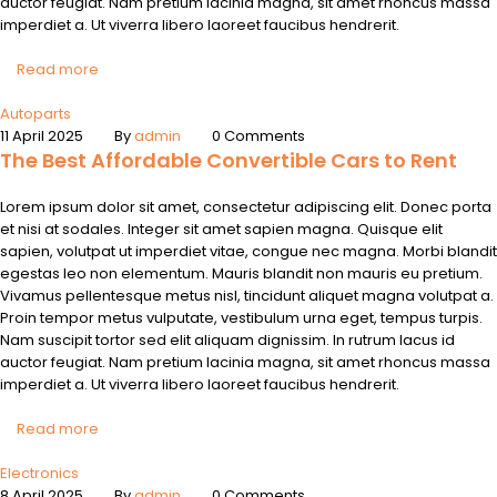
auctor feugiat. Nam pretium lacinia magna, sit amet rhoncus massa
imperdiet a. Ut viverra libero laoreet faucibus hendrerit.
Read more
Autoparts
11 April 2025
By
admin
0 Comments
The Best Affordable Convertible Cars to Rent
Lorem ipsum dolor sit amet, consectetur adipiscing elit. Donec porta
et nisi at sodales. Integer sit amet sapien magna. Quisque elit
sapien, volutpat ut imperdiet vitae, congue nec magna. Morbi blandit
egestas leo non elementum. Mauris blandit non mauris eu pretium.
Vivamus pellentesque metus nisl, tincidunt aliquet magna volutpat a.
Proin tempor metus vulputate, vestibulum urna eget, tempus turpis.
Nam suscipit tortor sed elit aliquam dignissim. In rutrum lacus id
auctor feugiat. Nam pretium lacinia magna, sit amet rhoncus massa
imperdiet a. Ut viverra libero laoreet faucibus hendrerit.
Read more
Electronics
8 April 2025
By
admin
0 Comments