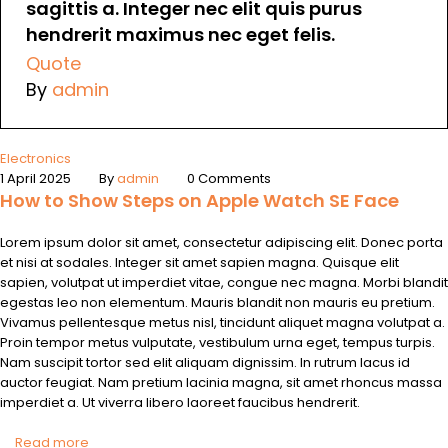
sagittis a. Integer nec elit quis purus
hendrerit maximus nec eget felis.
Quote
By
admin
Electronics
1 April 2025
By
admin
0 Comments
How to Show Steps on Apple Watch SE Face
Lorem ipsum dolor sit amet, consectetur adipiscing elit. Donec porta
et nisi at sodales. Integer sit amet sapien magna. Quisque elit
sapien, volutpat ut imperdiet vitae, congue nec magna. Morbi blandit
egestas leo non elementum. Mauris blandit non mauris eu pretium.
Vivamus pellentesque metus nisl, tincidunt aliquet magna volutpat a.
Proin tempor metus vulputate, vestibulum urna eget, tempus turpis.
Nam suscipit tortor sed elit aliquam dignissim. In rutrum lacus id
auctor feugiat. Nam pretium lacinia magna, sit amet rhoncus massa
imperdiet a. Ut viverra libero laoreet faucibus hendrerit.
Read more