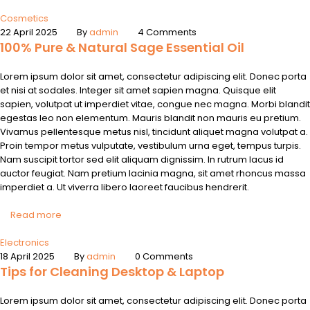
Cosmetics
22 April 2025
By
admin
4 Comments
100% Pure & Natural Sage Essential Oil
Lorem ipsum dolor sit amet, consectetur adipiscing elit. Donec porta
et nisi at sodales. Integer sit amet sapien magna. Quisque elit
sapien, volutpat ut imperdiet vitae, congue nec magna. Morbi blandit
egestas leo non elementum. Mauris blandit non mauris eu pretium.
Vivamus pellentesque metus nisl, tincidunt aliquet magna volutpat a.
Proin tempor metus vulputate, vestibulum urna eget, tempus turpis.
Nam suscipit tortor sed elit aliquam dignissim. In rutrum lacus id
auctor feugiat. Nam pretium lacinia magna, sit amet rhoncus massa
imperdiet a. Ut viverra libero laoreet faucibus hendrerit.
Read more
Electronics
18 April 2025
By
admin
0 Comments
Tips for Cleaning Desktop & Laptop
Lorem ipsum dolor sit amet, consectetur adipiscing elit. Donec porta