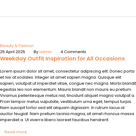
Beauty & Fashion
25 April 2025
By
admin
4 Comments
Weekday Outfit Inspiration for All Occasions
Lorem ipsum dolor sit amet, consectetur adipiscing elit. Donec porta
et nisi at sodales. Integer sit amet sapien magna. Quisque elit
sapien, volutpat ut imperdiet vitae, congue nec magna. Morbi blandit
egestas leo non elementum. Mauris blandit non mauris eu pretium.
Vivamus pellentesque metus nisl, tincidunt aliquet magna volutpat a.
Proin tempor metus vulputate, vestibulum urna eget, tempus turpis.
Nam suscipit tortor sed elit aliquam dignissim. In rutrum lacus id
auctor feugiat. Nam pretium lacinia magna, sit amet rhoncus massa
imperdiet a. Ut viverra libero laoreet faucibus hendrerit.
Read more