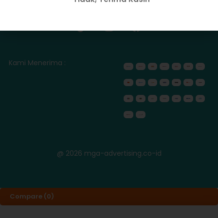
IKUTI KAMI
Kami Menerima :
@ 2026 mga-advertising.co-id
Compare
(0)