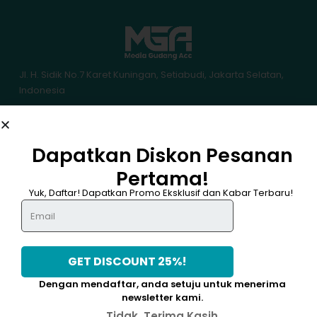
Jl. H. Sidik No.7 Karet Kuningan, Setiabudi, Jakarta Selatan,
Indonesia
: mediagudangacc@gmail.com
: +62 895-3854-94165
BANTUAN
Dapatkan Diskon Pesanan
Pengiriman & Pengembalian
Pertama!
Kebijakan Garansi
DAPATKAN DISKON 25%
Kebijakan Pembayaran
Yuk, Daftar! Dapatkan Promo Eksklusif dan Kabar Terbaru!
Kebijakan Privasi
Lacak Pesanan
TENTANG MGA
Tentang Kami
Hubungi Kami
Syarat & Ketentuan
Dengan mendaftar, anda setuju untuk menerima
PROGRAM
Promo
newsletter kami.
Tidak, Terima Kasih