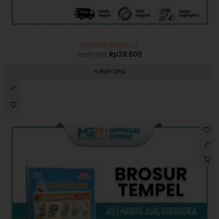
-5%
BROSUR TEMPEL F4
Rp
28.600
Rp
30.000
PILIH OPSI