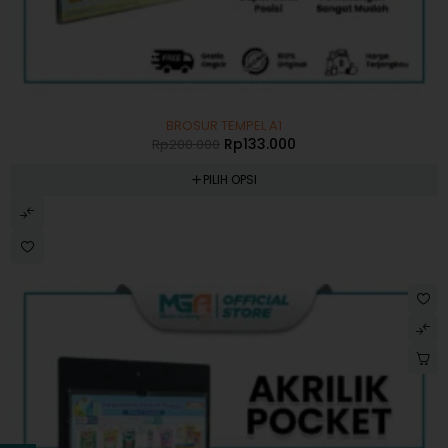
-33%
BROSUR TEMPEL A1
Rp
133.000
Rp
200.000
PILIH OPSI