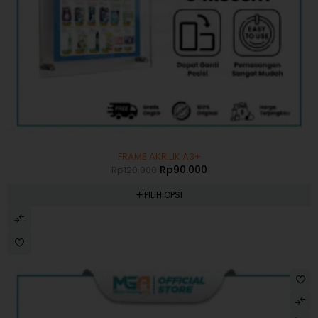
-25%
FRAME AKRILIK A3+
Rp
90.000
Rp
120.000
PILIH OPSI