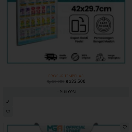
-33%
BROSUR TEMPEL A3
Rp
33.500
Rp
50.000
PILIH OPSI