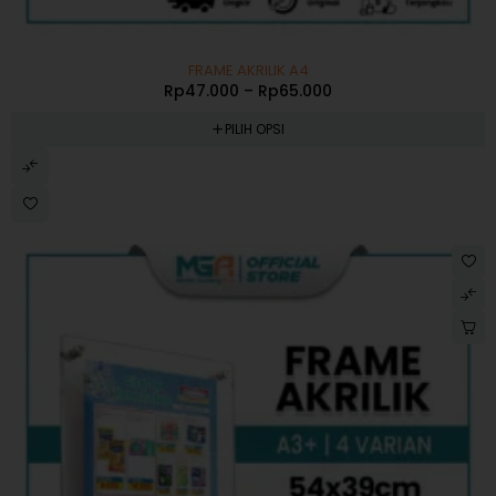
-48%
FRAME AKRILIK A4
Rp
47.000
–
Rp
65.000
PILIH OPSI