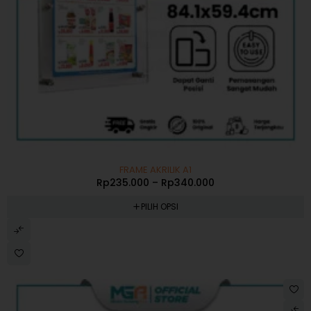
-41%
FRAME AKRILIK A1
Rp
235.000
–
Rp
340.000
PILIH OPSI