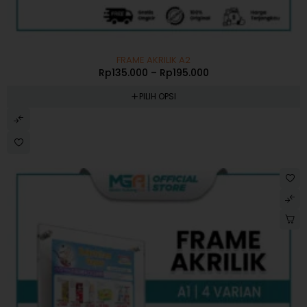
-46%
FRAME AKRILIK A2
Rp
135.000
–
Rp
195.000
PILIH OPSI