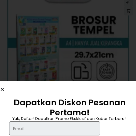
Dapatkan Diskon Pesanan
Pertama!
DAPATKAN DISKON 25%
Yuk, Daftar! Dapatkan Promo Eksklusif dan Kabar Terbaru!
-28%
BROSUR TEMPEL A4
Rp
19.000
Rp
26.500