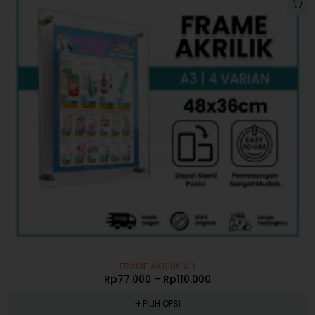
-49%
FRAME AKRILIK A3
Rp
77.000
–
Rp
110.000
PILIH OPSI