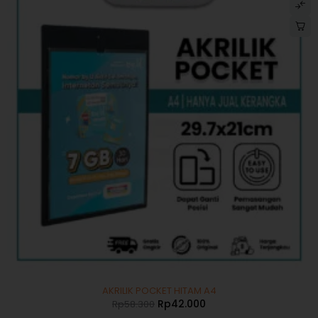
-28%
AKRILIK POCKET HITAM A4
Rp
42.000
Rp
58.300