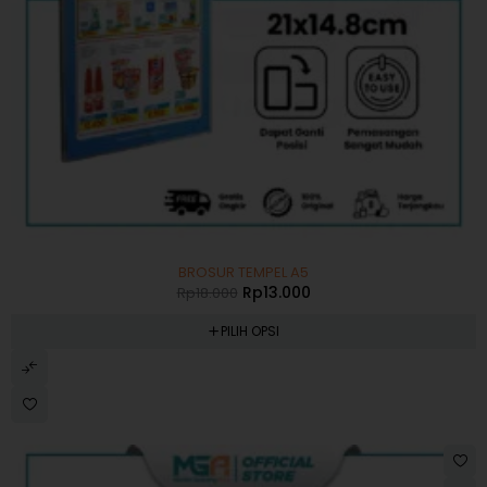
-28%
BROSUR TEMPEL A5
Rp
13.000
Rp
18.000
PILIH OPSI