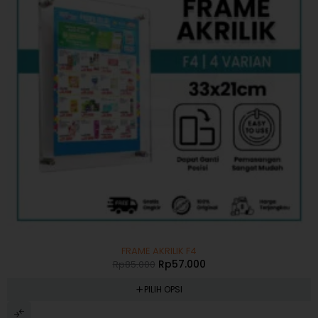
-33%
FRAME AKRILIK F4
Rp
57.000
Rp
85.000
PILIH OPSI