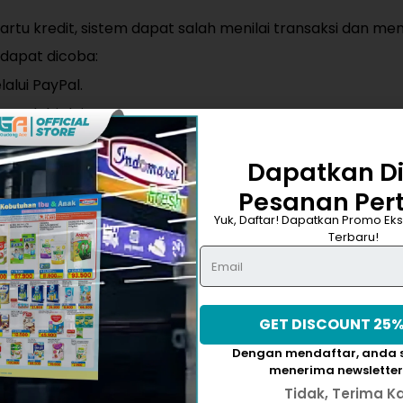
artu kredit, sistem dapat salah menilai transaksi dan 
g dapat dicoba:
lui PayPal.
au debit lain.
asi Anda, pihak bank tidak dapat memberikan alasan p
Anda langsung menghubungi bank terkait untuk menyeles
Dapatkan D
Pesanan Per
Yuk, Daftar! Dapatkan Promo Eks
oko belum termasuk pajak. Pajak penjualan akan dihitun
Terbaru!
jak akan ditambahkan ke total pesanan Anda dan ditampil
si pesanan.
Dengan mendaftar, anda s
menerima newsletter
Tidak, Terima K