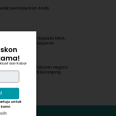
menolak pembayaran Anda.
enolakan transaksi kepada MGA.
aikan masalah pembayaran.
iskon
tama!
klusif dan Kabar
g sesuai dengan peraturan negara
kan secara rinci di keranjang
etuju untuk
 kami.
asih