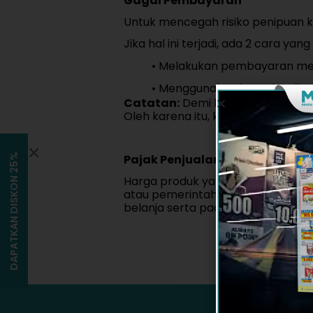
Gagal Pembayaran
Untuk mencegah risiko penipuan k
Jika hal ini terjadi, ada 2 cara yan
• Melakukan pembayaran mela
• Menggunakan kartu kredit at
Catatan:
Demi keamanan dan priv
Oleh karena itu, kami sarankan 
DAPATKAN DISKON 25%
Pajak Penjualan
Harga produk yang tercantum di t
atau pemerintah yang berlaku. Pa
belanja serta pada email konfirma