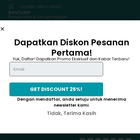
: +62 895-3854-94165
BANTUAN
Pengiriman & Pengembalian
Kebijakan Garansi
Kebijakan Pembayaran
Kebijakan Privasi
Dapatkan Diskon Pesanan
Lacak Pesanan
Pertama!
TENTANG MGA
DAPATKAN DISKON 25%
Tentang Kami
Yuk, Daftar! Dapatkan Promo Eksklusif dan Kabar Terbaru!
Hubungi Kami
Syarat & Ketentuan
PROGRAM
Promo
IKUTI KAMI
Dengan mendaftar, anda setuju untuk menerima
newsletter kami.
Tidak, Terima Kasih
Kami Menerima :